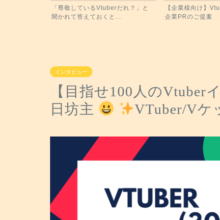
いと思うオスス
「尊敬しているVtuberだれ？」と
【企業様向け】Vtu
聞かれて答えておくと...
企業PRのご提案
インタビュー
【目指せ100人のVtuber
日坊主
VTuber/