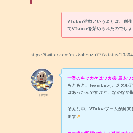
VTuber活動というよりは、
てVTuberを始められたのでし
https://twitter.com/mikkabouzu777/status/108
一番のキッカケはウカ様(届木ウ
もともと、teamLab(デジタ
はあったんですけど、なかなか
三日坊主
そんな中、VTuberブームが到
ます