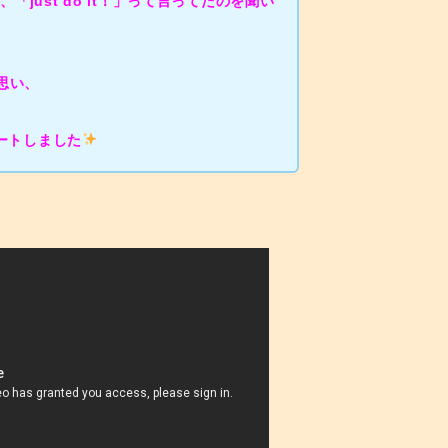
just do it！」って言ってたのを聞い
と思い、
タートしました