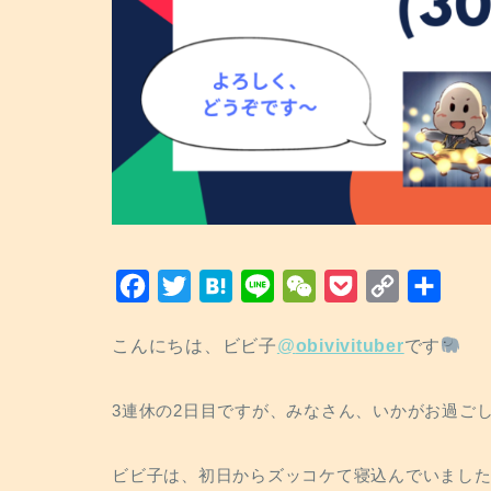
F
T
H
L
W
P
C
共
a
w
a
i
e
o
o
有
こんにちは、ビビ子
@
obivivituber
です
c
i
t
n
C
c
p
e
t
e
e
h
k
y
3連休の2日目ですが、みなさん、いかがお過ご
b
t
n
a
e
L
o
e
a
t
t
i
ビビ子は、初日からズッコケて寝込んでいました
o
r
n