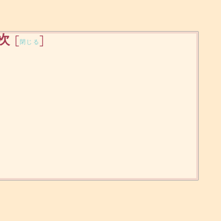
次
[
]
閉じる