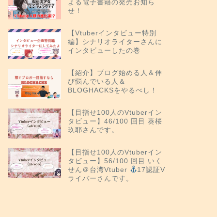
よる電子書籍の発売お知ら
せ！
【Vtuberインタビュー特別
編】シナリオライターさんに
インタビューしたの巻
【紹介】ブログ始める人＆伸
び悩んでいる人＆
BLOGHACKSをやるべし！
【目指せ100人のVtuberイン
タビュー】46/100 回目 葵桜
玖耶さんです。
【目指せ100人のVtuberイン
タビュー】56/100 回目 いく
せん＠台湾Vtuber
17認証V
ライバーさんです。