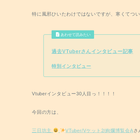
k
k
特に風邪ひいたわけではないですが、寒くてついつい(
あわせて読みたい
過去VTuberさんインタビュー記事
特別インタビュー
Vtuberインタビュー30人目っ！！！！
今回の方は、
三日坊主
VTuber
/Vケット2/絢爛博覧会A
さ