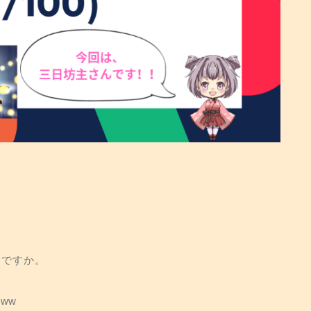
しですか。
ww