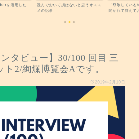
berを活用した
読んでおいて損はないと思うオスス
「尊敬しているV
メの記事
聞かれて答えてお
インタビュー】30/100 回目 三
Vケット2/絢爛博覧会Aです。
2019年2月10日