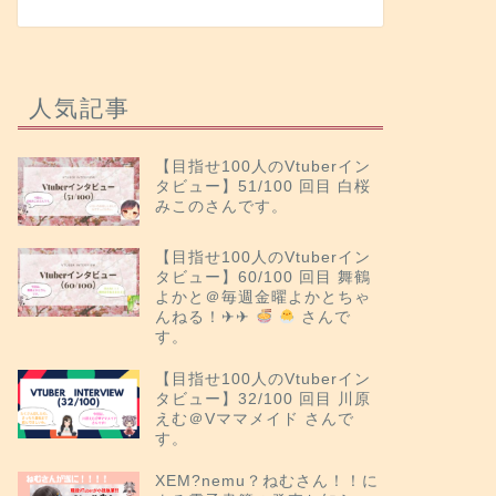
人気記事
【目指せ100人のVtuberイン
タビュー】51/100 回目 白桜
みこのさんです。
【目指せ100人のVtuberイン
タビュー】60/100 回目 舞鶴
よかと＠毎週金曜よかとちゃ
んねる！✈︎✈︎
さんで
す。
【目指せ100人のVtuberイン
タビュー】32/100 回目 川原
えむ＠Vママメイド さんで
す。
XEM?nemu？ねむさん！！に