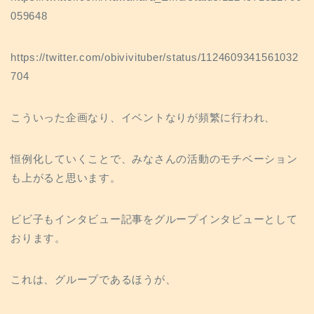
b
t
n
a
e
L
059648
o
e
a
t
t
i
o
r
n
https://twitter.com/obivivituber/status/1124609341561032
k
k
704
こういった企画なり、イベントなりが頻繁に行われ、
恒例化していくことで、みなさんの活動のモチベーション
も上がると思います。
ビビ子もインタビュー記事をグループインタビューとして
おります。
これは、グループであるほうが、