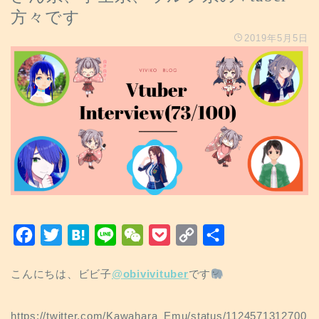
方々です
2019年5月5日
F
T
H
L
W
P
C
共
a
w
a
i
e
o
o
有
こんにちは、ビビ子
@
obivivituber
です
c
i
t
n
C
c
p
e
t
e
e
h
k
y
https://twitter.com/Kawahara_Emu/status/1124571312700