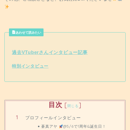
あわせて読みたい
過去VTuberさんインタビュー記事
特別インタビュー
目次
[
]
閉じる
プロフィールインタビュー
蒼真アヤ
@5/6で1周年&誕生日！