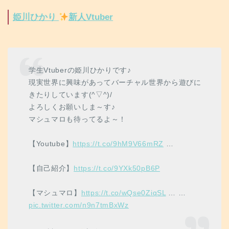
姫川ひかり
新人Vtuber
学生Vtuberの姫川ひかりです♪
現実世界に興味があってバーチャル世界から遊びに
きたりしています(^▽^)/
よろしくお願いしま～す♪
マシュマロも待ってるよ～！
【Youtube】
https://t.co/9hM9V66mRZ
…
【自己紹介】
https://t.co/9YXk50pB6P
【マシュマロ】
https://t.co/wQse0ZiqSL
… …
pic.twitter.com/n9n7tmBxWz