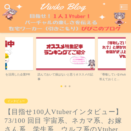
uberを活用した企業PR
読んでおいて損はないと思うオススメの記
「尊敬しているVtube
事
答えておくと...
インタビュー
【目指せ100人Vtuberインタビュー】
73/100 回目 宇宙系、ネカマ系、お嫁
さん系、学生系、ウルフ系のVtuber