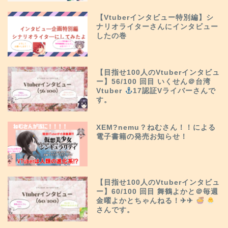
【Vtuberインタビュー特別編】シ
ナリオライターさんにインタビュー
したの巻
【目指せ100人のVtuberインタビュ
ー】56/100 回目 いくせん＠台湾
Vtuber
17認証Vライバーさんで
す。
XEM?nemu？ねむさん！！による
電子書籍の発売お知らせ！
【目指せ100人のVtuberインタビュ
ー】60/100 回目 舞鶴よかと＠毎週
金曜よかとちゃんねる！✈︎✈︎
さんです。