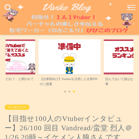
uberだれ？」と聞かれて
【企業様向け】Vtuberを活用した企業PR
読んでおいて損はない
のご提案
事
インタビュー
【目指せ100人のVtuberインタビュ
ー】26/100 回目 Vandread/蛮堂 烈人＠
1/26 20時～イケメン人狼さんです。