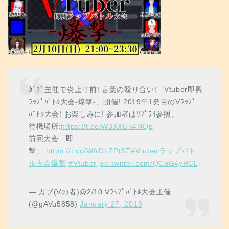
ｶﾞﾌﾞ主催で炎上寸前! 言葉の殴り合い!「Vtuber即興
ﾗｯﾌﾟﾊﾞﾄﾙ大会-爆撃-」開催! 2019年1発目のVﾗｯﾌﾟ
ﾊﾞﾄﾙ大会! お楽しみに! 参加者はﾘﾌﾟﾗｲ参照。
待機場所:
https://t.co/W3XXUn4NQp
前回大会「即
撃」:
https://t.co/WfrDLZPtST
#Vtuberラップバト
ル大会爆撃
#Vtuber
pic.twitter.com/QCbG4yRCLj
— ガブ(Vの者)@2/10 Vﾗｯﾌﾟﾊﾞﾄﾙ大会主催
(@gAVu5858)
January 27, 2019