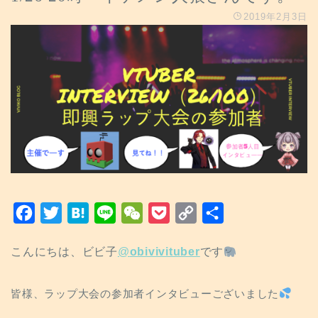
2019年2月3日
F
T
H
L
W
P
C
共
a
w
a
i
e
o
o
有
こんにちは、ビビ子
@
obivivituber
です
c
i
t
n
C
c
p
e
t
e
e
h
k
y
皆様、ラップ大会の参加者インタビューございました
b
t
n
a
e
L