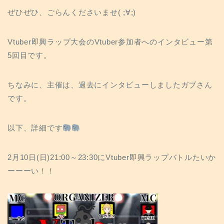
o
e
a
t
t
i
ぜひぜひ、ごらんくださいませ( ;∀;)
o
r
n
k
k
Vtuber即興ラップ大会のVtuber参加者へのインタビュー第
5回目です。
ちなみに、主催は、過去にインタビューしましたガブさん
です。
以下、詳細です
2月10日(日)21:00～23:30にVtuber即興ラップバトルたいか
ーーーい！！