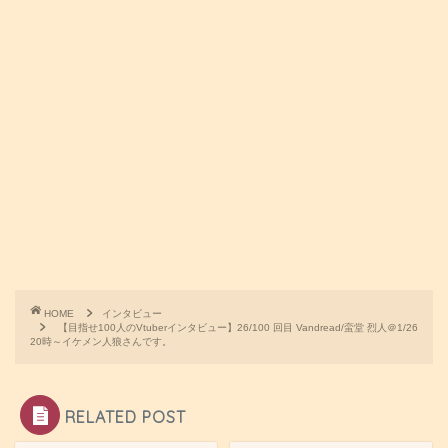
c
i
t
n
C
c
p
e
t
e
e
h
k
y
b
t
n
a
e
L
o
e
a
t
t
i
o
r
n
k
k
HOME
インタビュー
【目指せ100人のVtuberインタビュー】26/100 回目 Vandread/蛮堂 烈人＠1/26
20時～イケメン人狼さんです。
RELATED POST