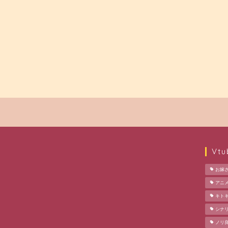
Vt
お嫁
アニ
キト
シナ
ノリ