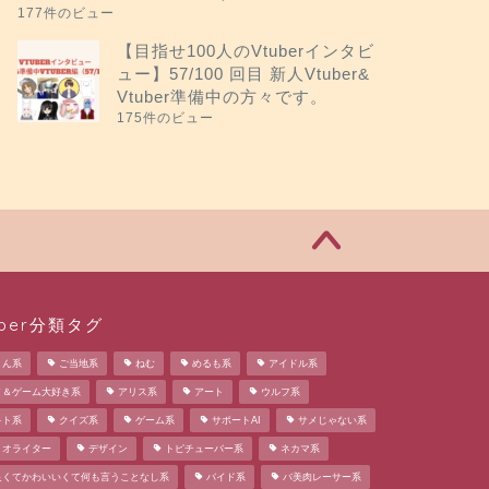
177件のビュー
【目指せ100人のVtuberインタビ
ュー】57/100 回目 新人Vtuber&
Vtuber準備中の方々です。
175件のビュー
uber分類タグ
さん系
ご当地系
ねむ
めるも系
アイドル系
メ＆ゲーム大好き系
アリス系
アート
ウルフ系
キト系
クイズ系
ゲーム系
サポートAI
サメじゃない系
リオライター
デザイン
トピチューバー系
ネカマ系
良くてかわいいくて何も言うことなし系
バイド系
バ美肉レーサー系