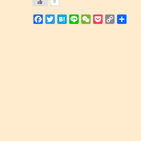
0
e
t
e
e
h
k
y
b
t
n
a
e
L
F
T
H
L
W
P
C
共
o
e
a
t
t
i
a
w
a
i
e
o
o
有
o
r
n
c
i
t
n
C
c
p
k
k
e
t
e
e
h
k
y
b
t
n
a
e
L
o
e
a
t
t
i
o
r
n
k
k