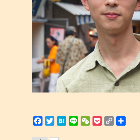
F
T
H
L
W
P
C
共
a
w
a
i
e
o
o
有
c
i
t
n
C
c
p