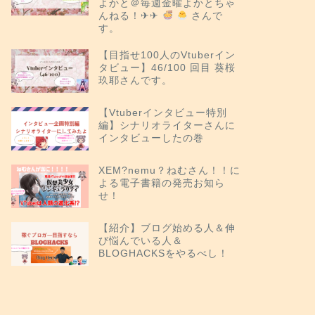
よかと＠毎週金曜よかとちゃ
んねる！✈︎✈︎
さんで
す。
【目指せ100人のVtuberイン
タビュー】46/100 回目 葵桜
玖耶さんです。
【Vtuberインタビュー特別
編】シナリオライターさんに
インタビューしたの巻
XEM?nemu？ねむさん！！に
よる電子書籍の発売お知ら
せ！
【紹介】ブログ始める人＆伸
び悩んでいる人＆
BLOGHACKSをやるべし！