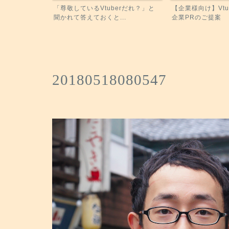
いと思うオスス
「尊敬しているVtuberだれ？」と
【企業様向け】Vtu
聞かれて答えておくと...
企業PRのご提案
20180518080547