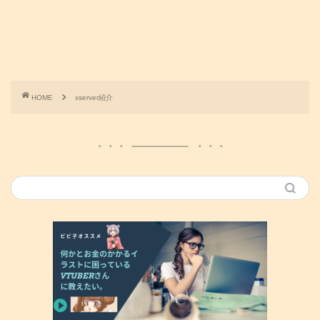
HOME
xserver紹介