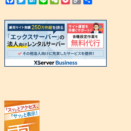
a
w
a
i
e
o
o
有
c
i
t
n
C
c
p
e
t
e
e
h
k
y
b
t
n
a
e
L
o
e
a
t
t
i
o
r
n
k
k