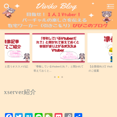
ないと思うオススメの記
「尊敬しているVtuberだれ？」と聞かれて
【企業様向け】Vtube
答えておくと...
のご提案
xserver紹介
F
T
H
L
W
P
C
共