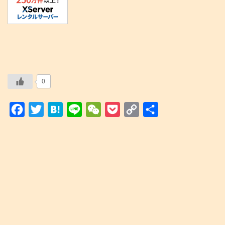
0
F
T
H
L
W
P
C
共
a
w
a
i
e
o
o
有
c
i
t
n
C
c
p
e
t
e
e
h
k
y
b
t
n
a
e
L
o
e
a
t
t
i
o
r
n
k
k