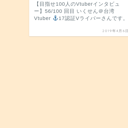
【目指せ100人のVtuberインタビュ
ー】56/100 回目 いくせん＠台湾
Vtuber
17認証Vライバーさんです
2019年4月6