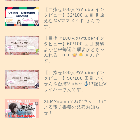
【目指せ100人のVtuberイン
タビュー】32/100 回目 川原
えむ＠Vママメイド さんで
す。
【目指せ100人のVtuberイン
タビュー】60/100 回目 舞鶴
よかと＠毎週金曜よかとちゃ
んねる！✈︎✈︎
さんで
す。
【目指せ100人のVtuberイン
タビュー】56/100 回目 いく
せん＠台湾Vtuber
17認証V
ライバーさんです。
XEM?nemu？ねむさん！！に
よる電子書籍の発売お知ら
せ！