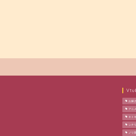
Vt
お嫁
アニ
キト
シナ
ノリ