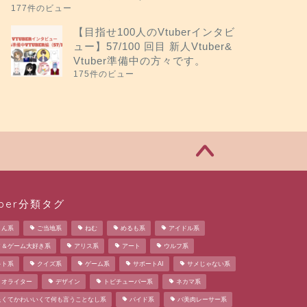
177件のビュー
【目指せ100人のVtuberインタビ
ュー】57/100 回目 新人Vtuber&
Vtuber準備中の方々です。
175件のビュー
uber分類タグ
さん系
ご当地系
ねむ
めるも系
アイドル系
メ＆ゲーム大好き系
アリス系
アート
ウルフ系
キト系
クイズ系
ゲーム系
サポートAI
サメじゃない系
リオライター
デザイン
トピチューバー系
ネカマ系
良くてかわいいくて何も言うことなし系
バイド系
バ美肉レーサー系